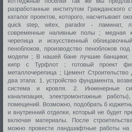
коттеджные поселки Так же мы предлаг
разработанные институтом Гражданского с
каталог проектов, которого, насчитывает ок
quick step, witex, parador - ламинат,
современные наливные полы ; медная к
черепица и искусственный облицовочны
пеноблоков, производство пеноблоков под 
модели ; В нашей бане лучшие банщики; м
кипр c Турфлот ; готовый проект фи
металлочерепица ; Цемент Строительство 
два этапа: 1. устройство фундамента, возв
система и кровля. 2. Инженерные сис
канализация, электромонтажные работы)
помещений. Возможно, подобрать б юджетны
и внутренний отделки, который не будет п
включая материалы. После строительств
можно провести ландшафтные работы на 